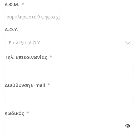
Α.Φ.Μ.
*
Δ.Ο.Υ.
Επιλέξτε Δ.Ο.Υ.
Τηλ. Επικοινωνίας
*
Διεύθυνση E-mail
*
Κωδικός
*