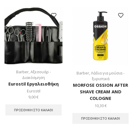
Barber
,
Αξεσουάρ -
Barber
,
Λάδια για μούσια -
Διακόσμηση
ξυριστικά
Eurostil Εργαλειοθήκη
MORFOSE OSSION AFTER
Eurostil
SHAVE CREAM AND
9,00
€
COLOGNE
10,30
€
ΠΡΟΣΘΉΚΗ ΣΤΟ ΚΑΛΆΘΙ
ΠΡΟΣΘΉΚΗ ΣΤΟ ΚΑΛΆΘΙ