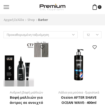
0
Αρχική Σελίδα
Shop
Barber
Products
per
page
Ανδρική βαφή μαλλιών
Λάδια για μούσια - ξυριστικά
Βαφή μαλλιών για
Ossion AFTER SHAVE
άντρες σε ανοιχτό
OCEAN WAVE- 400ml