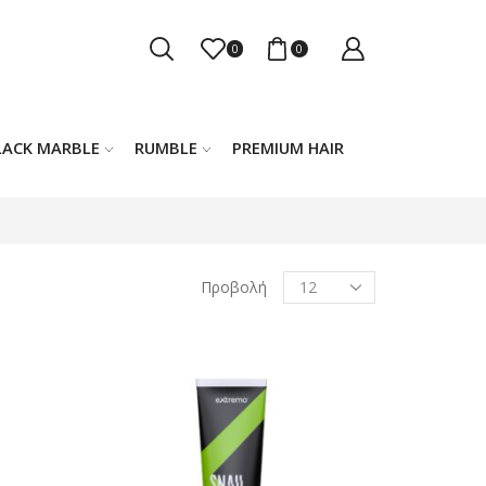
0
0
LACK MARBLE
RUMBLE
PREMIUM HAIR
Products
Προβολή
per
page