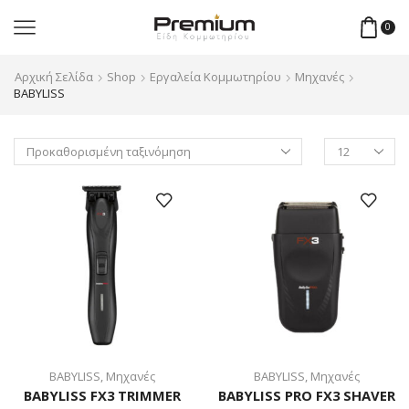
0
Αρχική Σελίδα
Shop
Εργαλεία Κομμωτηρίου
Μηχανές
BABYLISS
Products
per
page
BABYLISS
,
Μηχανές
BABYLISS
,
Μηχανές
BABYLISS FX3 TRIMMER
BABYLISS PRO FX3 SHAVER