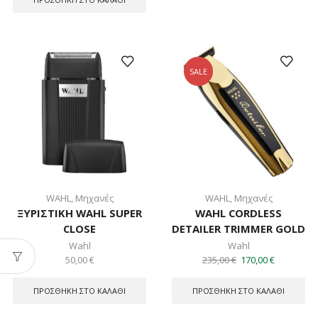
SALE
WAHL
,
Μηχανές
WAHL
,
Μηχανές
ΞΥΡΙΣΤΙΚΗ WAHL SUPER
WAHL CORDLESS
CLOSE
DETAILER TRIMMER GOLD
Wahl
Wahl
Original
Η
50,00
€
235,00
€
170,00
€
price
τρέχουσα
was:
τιμή
ΠΡΟΣΘΉΚΗ ΣΤΟ ΚΑΛΆΘΙ
ΠΡΟΣΘΉΚΗ ΣΤΟ ΚΑΛΆΘΙ
235,00 €.
είναι:
170,00 €.