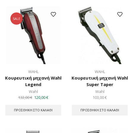
SALE
WAHL
WAHL
Κουρευτική μηχανή Wahl
Κουρευτική μηχανή Wahl
Legend
Super Taper
Wahl
Wahl
Original
Η
132,00
€
120,00
€
103,00
€
price
τρέχουσα
was:
τιμή
ΠΡΟΣΘΉΚΗ ΣΤΟ ΚΑΛΆΘΙ
ΠΡΟΣΘΉΚΗ ΣΤΟ ΚΑΛΆΘΙ
132,00 €.
είναι:
120,00 €.