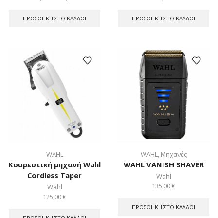
price
τρέχουσα
was:
τιμή
ΠΡΟΣΘΉΚΗ ΣΤΟ ΚΑΛΆΘΙ
ΠΡΟΣΘΉΚΗ ΣΤΟ ΚΑΛΆΘΙ
199,00 €.
είναι:
180,00 €.
WAHL
WAHL
,
Μηχανές
Κουρευτική μηχανή Wahl
WAHL VANISH SHAVER
Cordless Taper
Wahl
135,00
€
Wahl
125,00
€
ΠΡΟΣΘΉΚΗ ΣΤΟ ΚΑΛΆΘΙ
ΠΡΟΣΘΉΚΗ ΣΤΟ ΚΑΛΆΘΙ