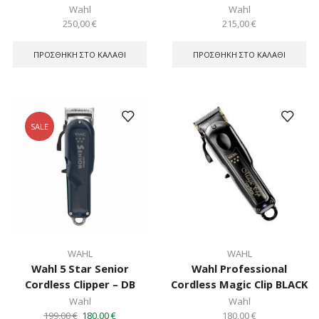
Wahl
Wahl
250,00
€
215,00
€
ΠΡΟΣΘΉΚΗ ΣΤΟ ΚΑΛΆΘΙ
ΠΡΟΣΘΉΚΗ ΣΤΟ ΚΑΛΆΘΙ
SALE
WAHL
WAHL
Wahl 5 Star Senior
Wahl Professional
Cordless Clipper – DB
Cordless Magic Clip BLACK
Wahl
Wahl
Original
Η
199,00
€
180,00
€
180,00
€