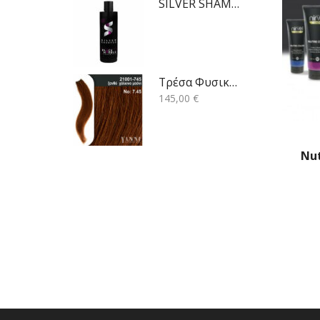
SILVER SHAMPOO FREE SLS 250ML
Τρέσα Φυσική ξανθό χάλκινο μαόνι Νο7.45-120*50cm
145,00
€
Nu