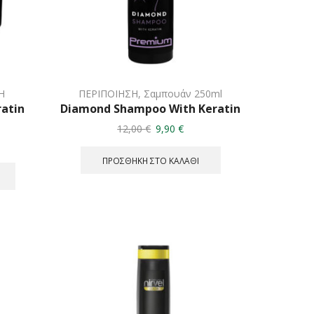
Η
ΠΕΡΙΠΟΙΗΣΗ
,
Σαμπουάν 250ml
atin
Diamond Shampoo With Keratin
Original
Η
12,00
€
9,90
€
price
τρέχουσα
was:
τιμή
χουσα
ΠΡΟΣΘΉΚΗ ΣΤΟ ΚΑΛΆΘΙ
12,00 €.
είναι:
9,90 €.
ι:
0 €.