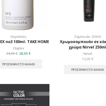
Θεραπείες
Σαμπουάν 250ml
EX no3 100ml- TAKE HOME
Χρωμοσαμπουάν σε κό
χρώμα Nirvel 250m
Olaplex
Original
Η
34,00
€
28,00
€
Nirvel
price
τρέχουσα
12,00
€
was:
τιμή
ΠΡΟΣΘΉΚΗ ΣΤΟ ΚΑΛΆΘΙ
34,00 €.
είναι:
ΠΡΟΣΘΉΚΗ ΣΤΟ ΚΑΛΆΘΙ
28,00 €.