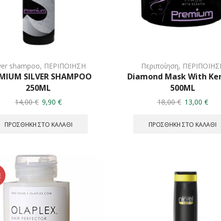
lver shampoo
,
ΠΕΡΙΠΟΙΗΣΗ
Περιποίηση
,
ΠΕΡΙΠΟΙΗΣ
MIUM SILVER SHAMPOO
Diamond Mask With Ker
250ML
500ML
Original
Η
Original
Η
14,00
€
9,90
€
18,00
€
13,00
€
price
τρέχουσα
price
τρέ
was:
τιμή
was:
τιμή
ΠΡΟΣΘΉΚΗ ΣΤΟ ΚΑΛΆΘΙ
ΠΡΟΣΘΉΚΗ ΣΤΟ ΚΑΛΆΘΙ
14,00 €.
είναι:
18,00 €.
είνα
9,90 €.
13,0
E