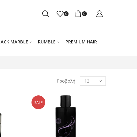
0
0
LACK MARBLE
RUMBLE
PREMIUM HAIR
Products
Προβολή
per
page
SALE