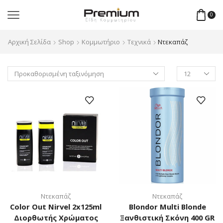
0
Αρχική Σελίδα
Shop
Κομμωτήριο
Τεχνικά
Ντεκαπάζ
Products
per
page
Ντεκαπάζ
Ντεκαπάζ
Color Out Nirvel 2x125ml
Blondor Multi Blonde
Διoρθωτής Χρώματος
Ξανθιστική Σκόνη 400 GR