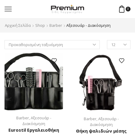
0
Αρχική Σελίδα
Shop
Barber
Αξεσουάρ - Διακόσμηση
Products
per
page
Barber
,
Αξεσουάρ -
Barber
,
Αξεσουάρ -
Διακόσμηση
Διακόσμηση
Eurostil Εργαλειοθήκη
Θήκη ψαλιδιών μέσης