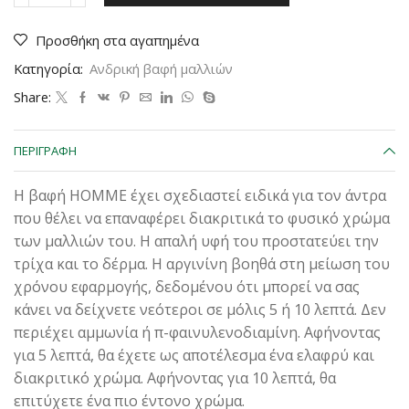
μαλλιών
για
Προσθήκη στα αγαπημένα
άντρες
σε
Κατηγορία:
Ανδρική βαφή μαλλιών
ανοιχτό
γκρι
Share:
χρώμα
by
Nirvel
ΠΕΡΙΓΡΑΦΉ
ποσότητα
Η βαφή HOMME έχει σχεδιαστεί ειδικά για τον άντρα
που θέλει να επαναφέρει διακριτικά το φυσικό χρώμα
των μαλλιών του. Η απαλή υφή του προστατεύει την
τρίχα και το δέρμα. Η αργινίνη βοηθά στη μείωση του
χρόνου εφαρμογής, δεδομένου ότι μπορεί να σας
κάνει να δείχνετε νεότεροι σε μόλις 5 ή 10 λεπτά. Δεν
περιέχει αμμωνία ή π-φαινυλενοδιαμίνη. Αφήνοντας
για 5 λεπτά, θα έχετε ως αποτέλεσμα ένα ελαφρύ και
διακριτικό χρώμα. Αφήνοντας για 10 λεπτά, θα
επιτύχετε ένα πιο έντονο χρώμα.