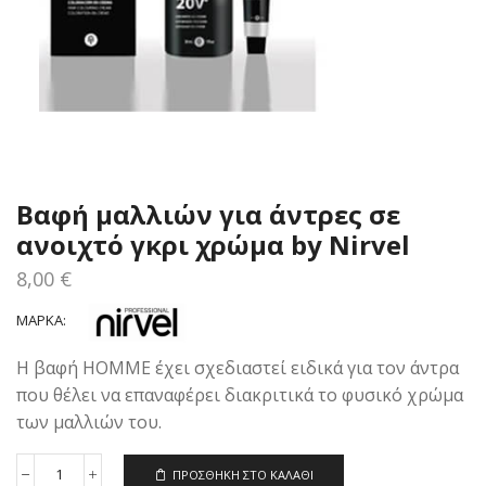
Βαφή μαλλιών για άντρες σε
ανοιχτό γκρι χρώμα by Nirvel
8,00
€
ΜΆΡΚΑ:
Η βαφή HOMME έχει σχεδιαστεί ειδικά για τον άντρα
που θέλει να επαναφέρει διακριτικά το φυσικό χρώμα
των μαλλιών του.
ΠΡΟΣΘΉΚΗ ΣΤΟ ΚΑΛΆΘΙ
Βαφή