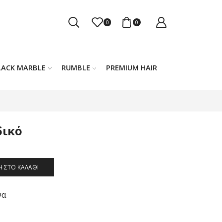
0
0
LACK MARBLE
RUMBLE
PREMIUM HAIR
δικό
 ΣΤΟ ΚΑΛΆΘΙ
να