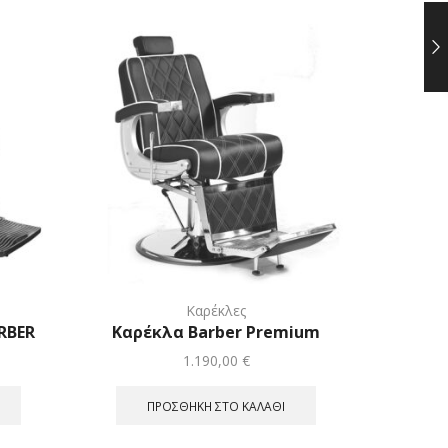
Καρέκλες
RBER
Καρέκλα Barber Premium
Καρέκ
1.190,00
€
ΠΡΟΣΘΉΚΗ ΣΤΟ ΚΑΛΆΘΙ