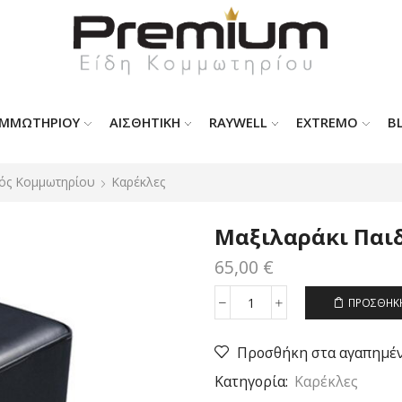
ΟΜΜΩΤΗΡΊΟΥ
ΑΙΣΘΗΤΙΚΗ
RAYWELL
EXTREMO
B
ός Κομμωτηρίου
Καρέκλες
Μαξιλαράκι Παι
65,00
€
ΠΡΟΣΘΉΚΗ
Μαξιλαράκι
Παιδικό
ποσότητα
Προσθήκη στα αγαπημέ
Κατηγορία:
Καρέκλες