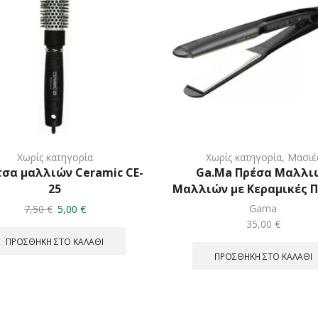
Χωρίς κατηγορία
Χωρίς κατηγορία
,
Μασιέ
σα μαλλιών Ceramic CE-
Ga.Ma Πρέσα Μαλλι
25
Μαλλιών με Κεραμικές 
Original
Η
Gama
7,50
€
5,00
€
price
τρέχουσα
35,00
€
was:
τιμή
ΠΡΟΣΘΉΚΗ ΣΤΟ ΚΑΛΆΘΙ
7,50 €.
είναι:
ΠΡΟΣΘΉΚΗ ΣΤΟ ΚΑΛΆΘΙ
5,00 €.