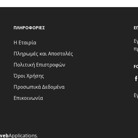
ΠΛΗΡΟΦΟΡΊΕΣ
Ε
Ε
Η Εταιρία
π
Πληρωμές και Αποστολές
Πολιτική Επιστροφών
F
Όροι Χρήσης
Προσωπικά Δεδομένα
Ε
Επικοινωνία
web
Applications
.