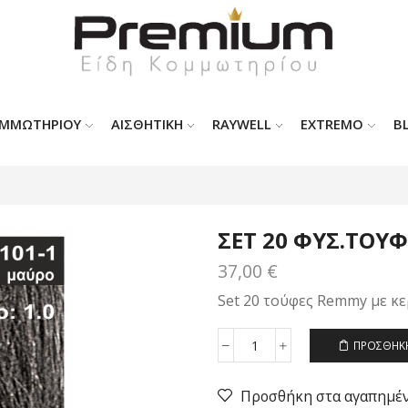
ΟΜΜΩΤΗΡΊΟΥ
ΑΙΣΘΗΤΙΚΗ
RAYWELL
EXTREMO
B
ΣΕΤ 20 ΦΥΣ.ΤΟΥΦ
37,00
€
Set 20 τούφες Remmy με κε
ΠΡΟΣΘΉΚΗ
ΣΕΤ
20
ΦΥΣ.ΤΟΥΦΕΣ
Προσθήκη στα αγαπημέ
ΚΕΡΑΤΙΝΗΣ