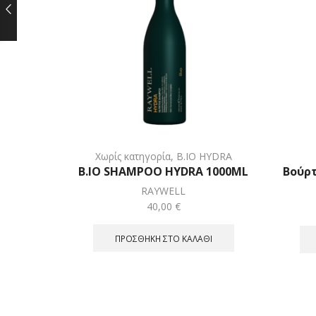
Χωρίς κατηγορία
,
B.IO HYDRA
B.IO SHAMPOO HYDRA 1000ML
Βούρτ
RAYWELL
40,00
€
ΠΡΟΣΘΉΚΗ ΣΤΟ ΚΑΛΆΘΙ