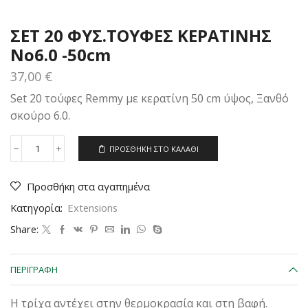
ΣΕΤ 20 ΦΥΣ.ΤΟΥΦΕΣ ΚΕΡΑΤΙΝΗΣ
Νο6.0 -50cm
37,00
€
Set 20 τούφες Remmy με κερατίνη 50 cm ύψος, Ξανθό
σκούρο 6.0.
ΠΡΟΣΘΉΚΗ ΣΤΟ ΚΑΛΆΘΙ
ΣΕΤ
20
ΦΥΣ.ΤΟΥΦΕΣ
Προσθήκη στα αγαπημένα
ΚΕΡΑΤΙΝΗΣ
Νο6.0
Κατηγορία:
Extensions
-50cm
ποσότητα
Share:
ΠΕΡΙΓΡΑΦΉ
Η τρίχα αντέχει στην θερμοκρασία και στη βαφή.