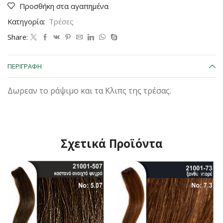
καστανό
Προσθήκη στα αγαπημένα
Νο4.0-
120*50cm
Κατηγορία:
Τρέσες
ποσότητα
Share:
ΠΕΡΙΓΡΑΦΉ
Δωρεαν το ράψιμο και τα Κλιπς της τρέσας.
Σχετικά Προϊόντα