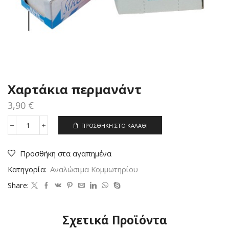
Χαρτάκια περμανάντ
3,90
€
ΠΡΟΣΘΉΚΗ ΣΤΟ ΚΑΛΆΘΙ
Χαρτάκια
περμανάντ
ποσότητα
Προσθήκη στα αγαπημένα
Κατηγορία:
Αναλώσιμα Κομμωτηρίου
Share:
Σχετικά Προϊόντα