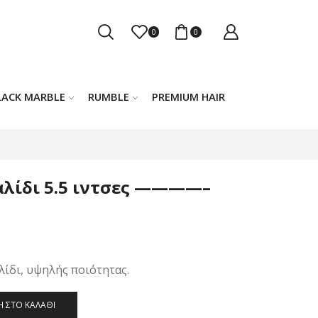
0
0
LACK MARBLE
RUMBLE
PREMIUM HAIR
Ψαλίδι 5.5 ιντσες ————–
ίδι, υψηλής ποιότητας.
 ΣΤΟ ΚΑΛΆΘΙ