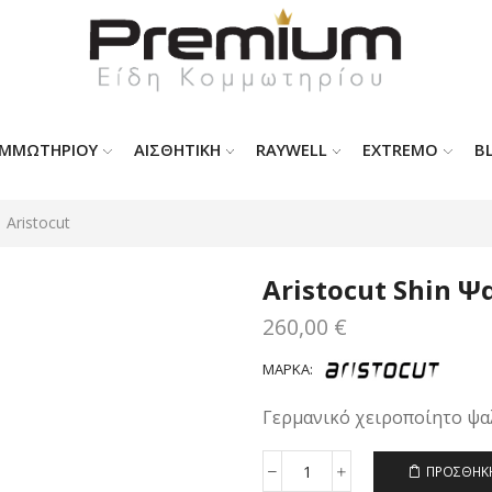
ΟΜΜΩΤΗΡΊΟΥ
ΑΙΣΘΗΤΙΚΗ
RAYWELL
EXTREMO
B
Aristocut
Aristocut Shin 
260,00
€
ΜΆΡΚΑ:
Γερμανικό χειροποίητο ψαλ
ΠΡΟΣΘΉΚΗ
Aristocut