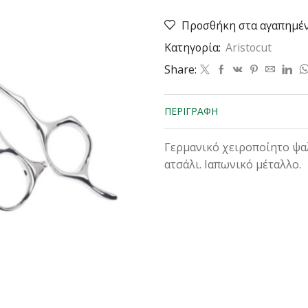
Shin
Ψαλίδι
Προσθήκη στα αγαπημέ
5.5
Κατηγορία:
Aristocut
ιντσες
-
Share:
-
-
-
ΠΕΡΙΓΡΑΦΉ
-
-
-
Γερμανικό χειροποίητο ψα
-
ατσάλι. Ιαπωνικό μέταλλο.
-
-
-
-
-
-
ποσότητα