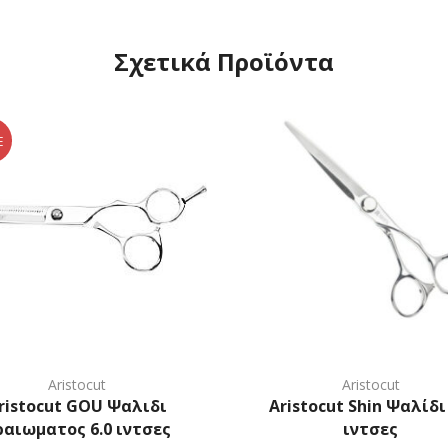
Σχετικά Προϊόντα
E
Aristocut
Aristocut
ristocut GOU Ψαλιδι
Aristocut Shin Ψαλίδι 
ραιωματος 6.0 ιντσες
ιντσες