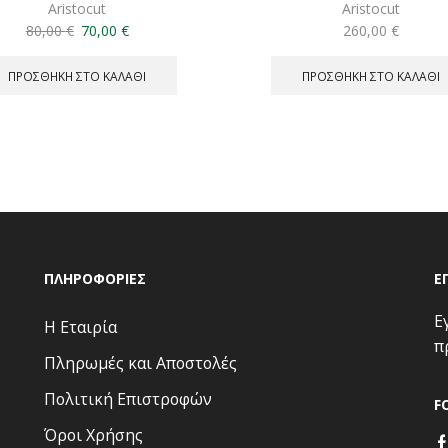
Aristocut
Aristocut
Original
Η
80,00
€
70,00
€
260,00
€
price
τρέχουσα
was:
τιμή
ΠΡΟΣΘΉΚΗ ΣΤΟ ΚΑΛΆΘΙ
ΠΡΟΣΘΉΚΗ ΣΤΟ ΚΑΛΆΘΙ
80,00 €.
είναι:
70,00 €.
ΠΛΗΡΟΦΟΡΊΕΣ
Ε
Ε
Η Εταιρία
π
Πληρωμές και Αποστολές
Πολιτική Επιστροφών
F
Όροι Χρήσης