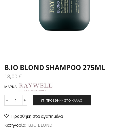
B.IO BLOND SHAMPOO 275ML
18,00
€
ΜΆΡΚΑ:
ΠΡΟΣΘΉΚΗ ΣΤΟ ΚΑΛΆΘΙ
B.IO
BLOND
SHAMPOO
Προσθήκη στα αγαπημένα
275ML
ποσότητα
Κατηγορία:
B.IO BLOND