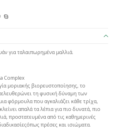
άν για ταλαιπωρημένα μαλλιά.
va Complex
γία μοριακής βιορευστοποίησης, το
απελευθερώνει τη φυσική δύναμη των
ια φόρμουλα που αγκαλιάζει κάθε τρίχα,
λείνει απαλά τα λέπια για πιο δυνατά, πιο
λιά, προστατευμένα από τις καθημερινές
 διαδικασίεςόπως πρέσες και ισιώματα.