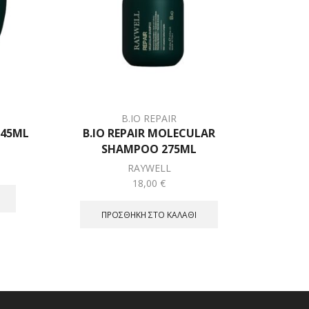
B.IO REPAIR
245ML
B.IO REPAIR MOLECULAR
B.IO
SHAMPOO 275ML
T
RAYWELL
18,00
€
ΠΡΟΣΘΉΚΗ ΣΤΟ ΚΑΛΆΘΙ