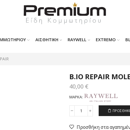
ΟΜΜΩΤΗΡΊΟΥ
ΑΙΣΘΗΤΙΚΗ
RAYWELL
EXTREMO
B
EPAIR
B.IO REPAIR MO
40,00
€
ΜΆΡΚΑ:
ΠΡΟΣΘΉΚΗ
B.IO
REPAIR
MOLECULAR
Προσθήκη στα αγαπημέ