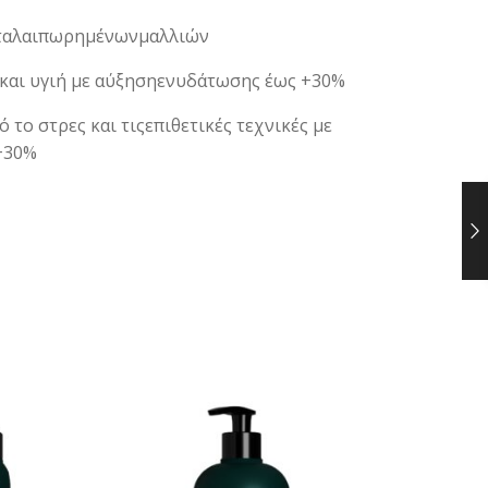
ν ταλαιπωρημένωνμαλλιών
ά και υγιή με αύξησηενυδάτωσης έως +30%
ό το στρες και τιςεπιθετικές τεχνικές με
+30%