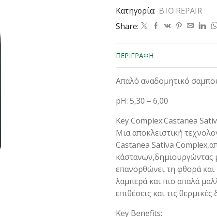
SHAMPOO
Κατηγορία:
B.IO REPAIR
1000ML
ποσότητα
Share:
ΠΕΡΙΓΡΑΦΉ
Απαλό αναδομητικό σαμπου
pH: 5,30 – 6,00
Key Complex:Castanea Sati
Mια αποκλειστική τεχνολο
Castanea Satiνa Cοmplex,
κάστανων,δημιουργώντας μ
επανορθώνει τη φθορά και κ
λαμπερά και πιο απαλά μαλ
επιθέσεις και τις θερμικές
Key Benefits: