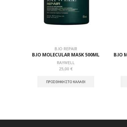
B.IO REPAIR
B.IO MOLECULAR MASK 500ML
B.IO
RAYWELL
25,00
€
ΠΡΟΣΘΉΚΗ ΣΤΟ ΚΑΛΆΘΙ