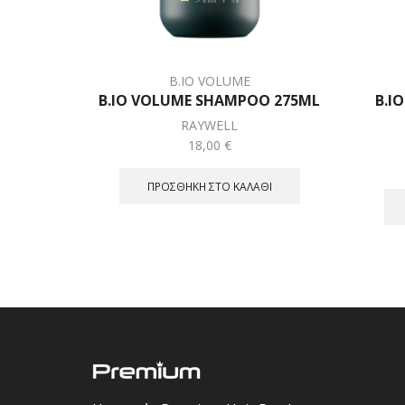
B.IO VOLUME
B.IO VOLUME SHAMPOO 275ML
B.I
RAYWELL
18,00
€
ΠΡΟΣΘΉΚΗ ΣΤΟ ΚΑΛΆΘΙ