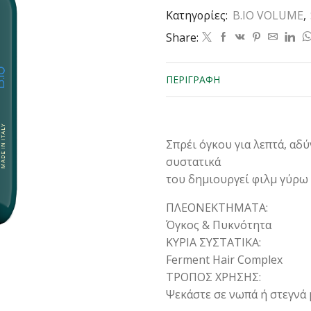
200ML
Κατηγορίες:
B.IO VOLUME
,
ποσότητα
Share:
ΠΕΡΙΓΡΑΦΉ
Σπρέι όγκου για λεπτά, αδύ
συστατικά
του δημιουργεί φιλμ γύρω 
ΠΛΕΟΝΕΚΤΗΜΑΤΑ:
Όγκος & Πυκνότητα
ΚΥΡΙΑ ΣΥΣΤΑΤΙΚΑ:
Ferment Ηair Cοmplex
ΤΡΟΠΟΣ ΧΡΗΣΗΣ:
Ψεκάστε σε νωπά ή στεγνά μ