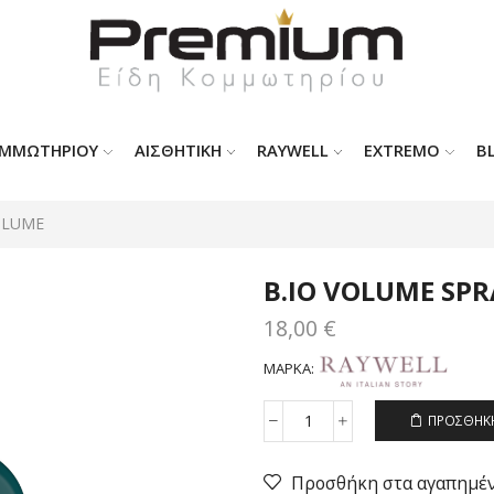
ΟΜΜΩΤΗΡΊΟΥ
ΑΙΣΘΗΤΙΚΗ
RAYWELL
EXTREMO
B
OLUME
B.IO VOLUME SP
18,00
€
ΜΆΡΚΑ:
ΠΡΟΣΘΉΚΗ
B.IO
VOLUME
SPRAY
Προσθήκη στα αγαπημέ