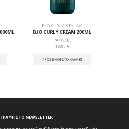
B.IO CURLY
,
STYLING
1000ML
B.IO CURLY CREAM 200ML
B.IO 
RAYWELL
18,00
€
ΠΡΟΣΘΉΚΗ ΣΤΟ ΚΑΛΆΘΙ
ΓΓΡΑΦΗ ΣΤΟ NEWSLETTER