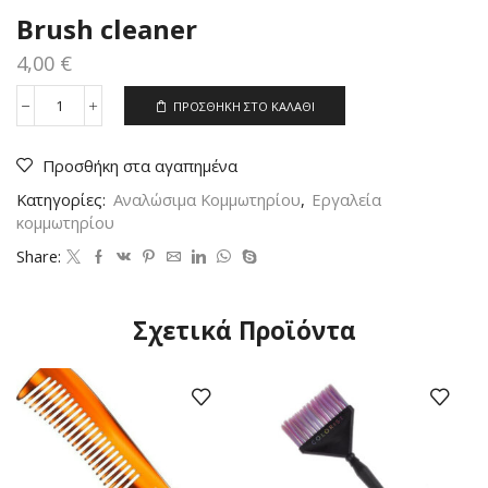
Brush cleaner
4,00
€
ΠΡΟΣΘΉΚΗ ΣΤΟ ΚΑΛΆΘΙ
Brush
cleaner
ποσότητα
Προσθήκη στα αγαπημένα
Κατηγορίες:
Αναλώσιμα Κομμωτηρίου
,
Εργαλεία
κομμωτηρίου
Share:
Σχετικά Προϊόντα