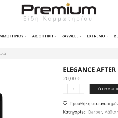
ΟΜΜΩΤΗΡΊΟΥ
ΑΙΣΘΗΤΙΚΗ
RAYWELL
EXTREMO
B
τικά
ELEGANCE AFTER
20,00
€
ΠΡΟΣΘΉΚΗ
ELEGANCE
AFTER
SHAVE
Προσθήκη στα αγαπημέ
ποσότητα
Κατηγορίες:
Barber
,
Λάδια 