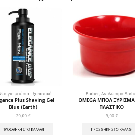
δια για μούσια - ξυριστικά
Barber
,
Αναλώσιμα Barb
gance Plus Shaving Gel
OMEGA ΜΠΟΛ ΞΥΡΙΣΜ
Blue (Earth)
ΠΛΑΣΤΙΚΟ
20,00
€
5,00
€
ΠΡΟΣΘΉΚΗ ΣΤΟ ΚΑΛΆΘΙ
ΠΡΟΣΘΉΚΗ ΣΤΟ ΚΑΛΆΘΙ