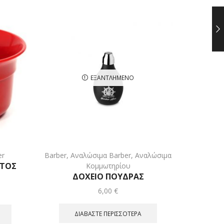
ΕΞΑΝΤΛΗΜΈΝΟ
er
Barber
,
Αναλώσιμα Barber
,
Αναλώσιμα
Λάδι
ΑΤΟΣ
Barbe
Κομμωτηρίου
ΔΟΧΕΙΟ ΠΟΥΔΡΑΣ
6,00
€
ΔΙΑΒΆΣΤΕ ΠΕΡΙΣΣΌΤΕΡΑ