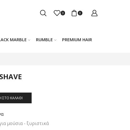
0
0
LACK MARBLE
RUMBLE
PREMIUM HAIR
 SHAVE
 ΣΤΟ ΚΑΛΆΘΙ
να
για μούσια - ξυριστικά