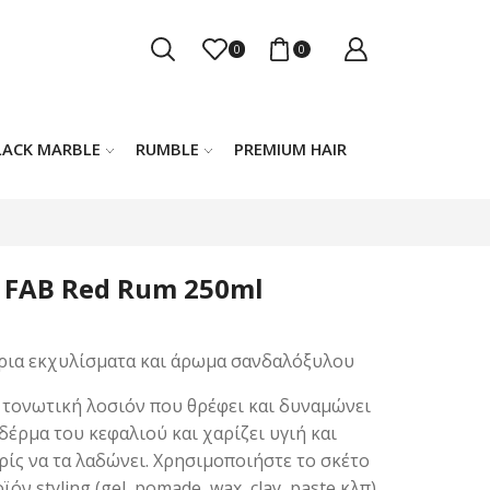
0
0
LACK MARBLE
RUMBLE
PREMIUM HAIR
n FAB Red Rum 250ml
θέρια εκχυλίσματα και άρωμα σανδαλόξυλου
ία τονωτική λοσιόν που θρέφει και δυναμώνει
δέρμα του κεφαλιού και χαρίζει υγιή και
ίς να τα λαδώνει. Χρησιμοποιήστε το σκέτο
ν styling (gel, pomade, wax, clay, paste κλπ)