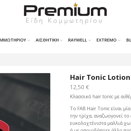
ΟΜΜΩΤΗΡΊΟΥ
ΑΙΣΘΗΤΙΚΗ
RAYWELL
EXTREMO
B
Hair Tonic Lotio
12,50
€
Κλασσικό hair tonic με αι
Το FAB Hair Tonic είναι μ
την τρίχα, αναζωογονεί το 
ευκολοχτένιστα μαλλιά χωρ
ή με οποιοδήποτε άλλο προϊό