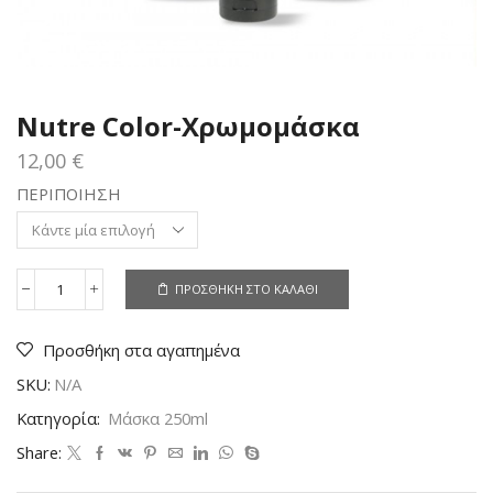
Nutre Color-Χρωμομάσκα
12,00
€
ΠΕΡΙΠΟΙΗΣΗ
ΠΡΟΣΘΉΚΗ ΣΤΟ ΚΑΛΆΘΙ
Nutre
Color-
Χρωμομάσκα
Προσθήκη στα αγαπημένα
ποσότητα
SKU:
N/A
Κατηγορία:
Μάσκα 250ml
Share: