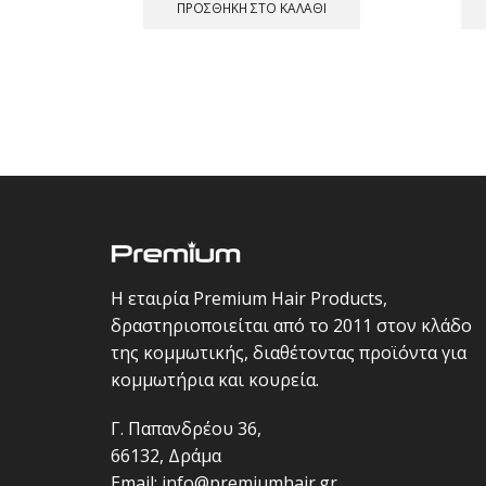
was:
τιμή
ΠΡΟΣΘΉΚΗ ΣΤΟ ΚΑΛΆΘΙ
17,00 €.
είναι:
13,00 €.
Η εταιρία Premium Hair Products,
δραστηριοποιείται από το 2011 στον κλάδο
της κομμωτικής, διαθέτοντας προϊόντα για
κομμωτήρια και κουρεία.
Γ. Παπανδρέου 36,
66132, Δράμα
Email:
info@premiumhair.gr