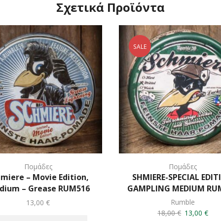
Σχετικά Προϊόντα
SALE
Πομάδες
Πομάδες
miere – Movie Edition,
SHMIERE-SPECIAL EDIT
dium – Grease RUM516
GAMPLING MEDIUM RU
Rumble
13,00
€
Original
Η
18,00
€
13,00
€