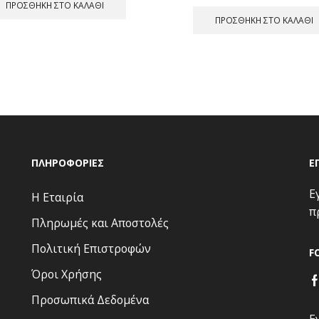
price
τρέ
ΠΡΟΣΘΉΚΗ ΣΤΟ ΚΑΛΆΘΙ
was:
τιμή
ΠΡΟΣΘΉΚΗ ΣΤΟ ΚΑΛΆΘΙ
18,00 €.
είνα
13,0
ΠΛΗΡΟΦΟΡΊΕΣ
Ε
Ε
Η Εταιρία
π
Πληρωμές και Αποστολές
Πολιτική Επιστροφών
F
Όροι Χρήσης
Προσωπικά Δεδομένα
Ε