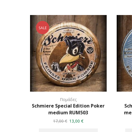
SALE
Πομάδες
Schmiere Special Edition Poker
Sch
medium RUM503
me
Original
Η
17,00
€
13,00
€
price
τρέχουσα