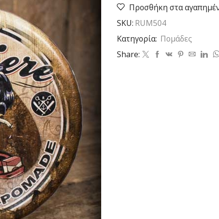
Edition
Προσθήκη στα αγαπημέ
Poker
SKU:
RUM504
strong
RUM504
Κατηγορία:
Πομάδες
ποσότητα
Share: