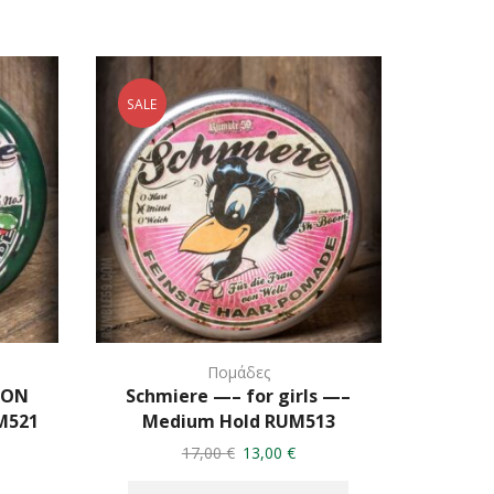
SALE
SALE
Πομάδες
ION
Schmiere —– for girls —–
Schmi
M521
Medium Hold RUM513
bas
Original
Η
17,00
€
13,00
€
price
τρέχουσα