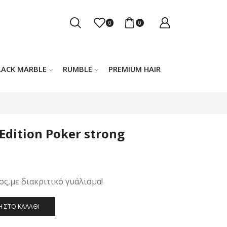
0
0
LACK MARBLE
RUMBLE
PREMIUM HAIR
 Edition Poker strong
σα
ς,με διακριτικό γυάλισμα!
 ΣΤΟ ΚΑΛΆΘΙ
.