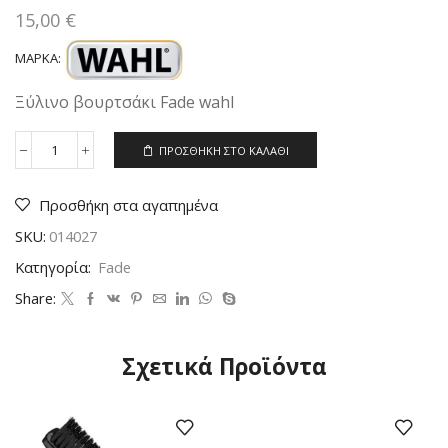
15,00
€
ΜΆΡΚΑ:
Ξύλινο βουρτσάκι Fade wahl
ΠΡΟΣΘΉΚΗ ΣΤΟ ΚΑΛΆΘΙ
Wahl
Professional
Fade
Προσθήκη στα αγαπημένα
Brush
ποσότητα
SKU:
014027
Κατηγορία:
Fade
Share:
Σχετικά Προϊόντα